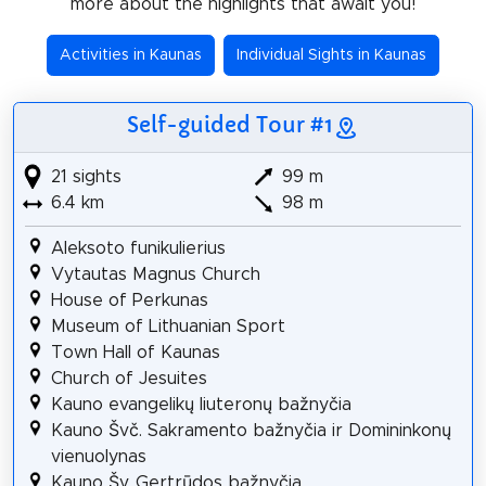
more about the highlights that await you!
Activities in Kaunas
Individual Sights in Kaunas
Self-guided Tour #1
21 sights
99 m
6.4 km
98 m
Aleksoto funikulierius
Vytautas Magnus Church
House of Perkunas
Museum of Lithuanian Sport
Town Hall of Kaunas
Church of Jesuites
Kauno evangelikų liuteronų bažnyčia
Kauno Švč. Sakramento bažnyčia ir Domininkonų
vienuolynas
Kauno Šv. Gertrūdos bažnyčia