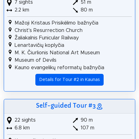
7 sights
51 m
2.2 km
80 m
Mažoji Kristaus Prisikėlimo bažnyčia
Christ's Resurrection Church
Žaliakalnis Funicular Railway
Lenartavičių koplyčia
M. K. Čiurlionis National Art Museum
Museum of Devils
Kauno evangelikų reformatų bažnyčia
Details for Tour #2 in Kaunas
Self-guided Tour #3
22 sights
90 m
6.8 km
107 m