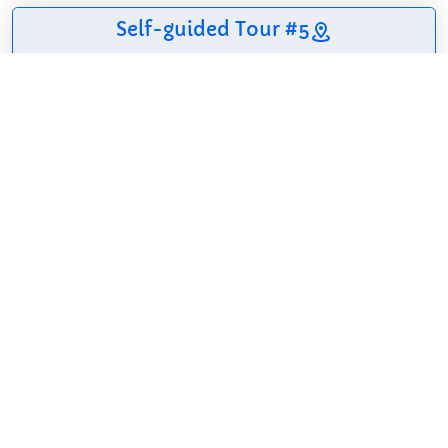
Self-guided Tour #5
7 sights
48 m
2.5 km
60 m
Kaunas mosque
Tibeto skv.
Jurgio Mačiūno aikštė
St. Michael the Archangel Church
National Theater of Drama in Kaunas
Kaunas State Musical Theatre
Kauno miesto kamerinis teatras
Details for Tour #5 in Kaunas
Share