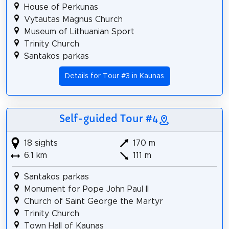
House of Perkunas
Vytautas Magnus Church
Museum of Lithuanian Sport
Trinity Church
Santakos parkas
Details for Tour #3 in Kaunas
Self-guided Tour #4
18 sights
170 m
6.1 km
111 m
Santakos parkas
Monument for Pope John Paul II
Church of Saint George the Martyr
Trinity Church
Town Hall of Kaunas