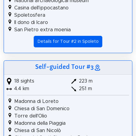
National archaeological museum
Casina dell'ippocastano
Spoletosfera
Il dono di Icaro
San Pietro extra moenia
Details for Tour #2 in Spoleto
Self-guided Tour #3
18 sights
223 m
4.4 km
251 m
Madonna di Loreto
Chiesa di San Domenico
Torre dell’Olio
Madonna della Piaggia
Chiesa di San Nicolò