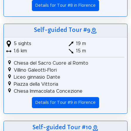
Details for Tour #8 in Florence
Self-guided Tour #9
5 sights
19 m
1.6 km
15 m
Chiesa del Sacro Cuore al Romito
Villino Galeotti-Flori
Liceo ginnasio Dante
Piazza della Vittoria
Chiesa Immacolata Concezione
Details for Tour #9 in Florence
Self-guided Tour #10