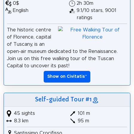
0$
2h 30m
English
9.1/10 stars, 9001
ratings
The historic centre
of Florence, capital
of Tuscany, is an
open-air museum dedicated to the Renaissance.
Join us on this free walking tour of the Tuscan
Capital to uncover its past!
Show on Civitatis
*
Self-guided Tour #1
45 sights
101 m
8.3 km
95 m
Santissimo Crocifisso