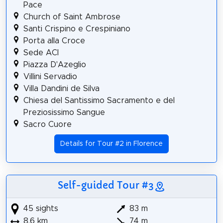
Pace
Church of Saint Ambrose
Santi Crispino e Crespiniano
Porta alla Croce
Sede ACI
Piazza D'Azeglio
Villini Servadio
Villa Dandini de Silva
Chiesa del Santissimo Sacramento e del
Preziosissimo Sangue
Sacro Cuore
Details for Tour #2 in Florence
Self-guided Tour #3
45 sights
83 m
8.6 km
74 m