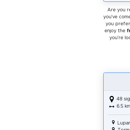
Are you r
you've come
you prefe
enjoy the
f
you're lo
48 sig
6.5 k
Lupan
Term