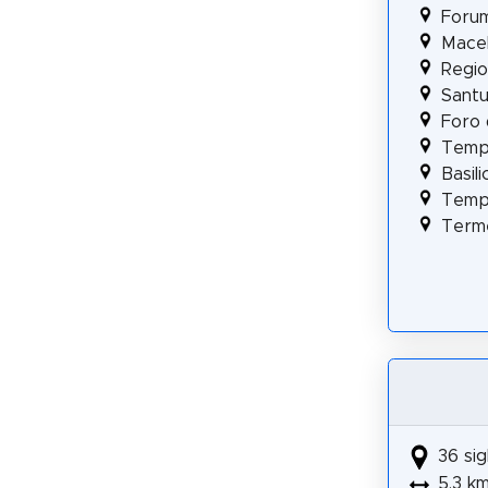
Foru
Mace
Regio
Santu
Foro 
Templ
Basili
Temp
Term
36 sig
5.3 k