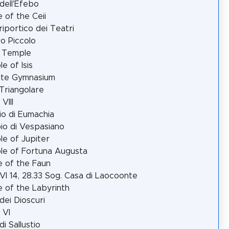
dell'Efebo
 of the Ceii
iportico dei Teatri
o Piccolo
c Temple
e of Isis
ite Gymnasium
Triangolare
VIII
cio di Eumachia
o di Vespasiano
e of Jupiter
e of Fortuna Augusta
 of the Faun
VI 14, 28.33 Sog. Casa di Laocoonte
 of the Labyrinth
dei Dioscuri
 VI
di Sallustio