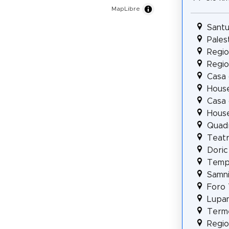
MapLibre
Santu
Pales
Regio 
Regio 
Casa 
House
Casa 
House
Quadr
Teatr
Dori
Templ
Samn
Foro 
Lupan
Term
Regio