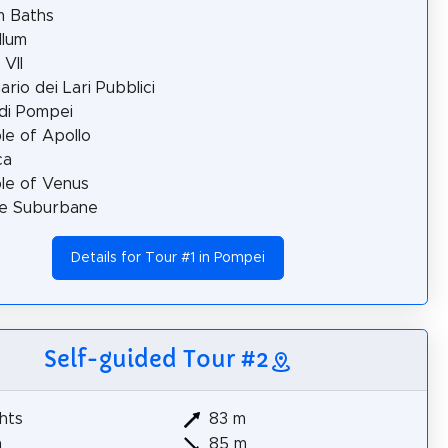
m Baths
llum
 VII
ario dei Lari Pubblici
di Pompei
e of Apollo
ca
le of Venus
e Suburbane
Details for Tour #1 in Pompei
Self-guided Tour #2
hts
83 m
m
85 m