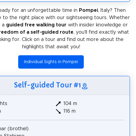
eady for an unforgettable time in
Pompei
, Italy? Then
 to the right place with our sightseeing tours. Whether
r a
guided free walking tour
with insider knowledge or
reedom of a self-guided route
, you'll find exactly what
oking for. Click on a tour and find out more about the
highlights that await you!
Individual Sights in Pompei
Self-guided Tour #1
hts
104 m
m
116 m
ar (brothel)
e Stabiane