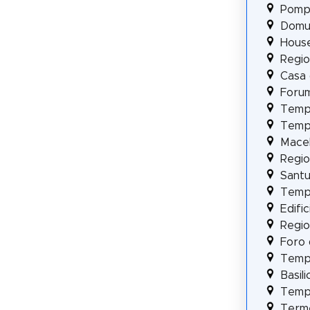
Pompe
Domus
House
Regio
Casa 
Foru
Templ
Templ
Mace
Regio
Santu
Tempi
Edifi
Regio 
Foro 
Templ
Basili
Temp
Term