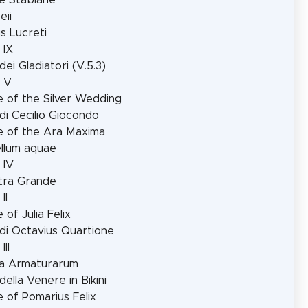
ii
 Lucreti
 IX
dei Gladiatori (V.5.3)
 V
 of the Silver Wedding
di Cecilio Giocondo
 of the Ara Maxima
llum aquae
 IV
tra Grande
II
 of Julia Felix
di Octavius Quartione
III
la Armaturarum
della Venere in Bikini
 of Pomarius Felix