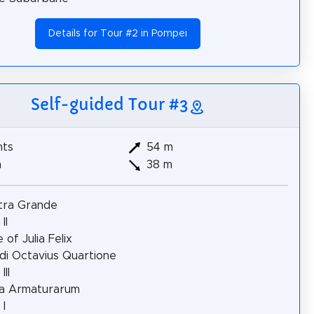
Details for Tour #2 in Pompei
Self-guided Tour #3
hts
54 m
m
38 m
tra Grande
II
 of Julia Felix
di Octavius Quartione
III
la Armaturarum
 I