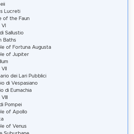
ii
 Lucreti
 of the Faun
 VI
di Sallustio
m Baths
e of Fortuna Augusta
e of Jupiter
llum
 VII
ario dei Lari Pubblici
o di Vespasiano
cio di Eumachia
VIII
di Pompei
e of Apollo
ca
le of Venus
e Suburbane