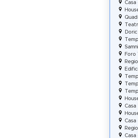
Casa 
House
Quadr
Teatr
Dori
Templ
Samn
Foro 
Regio 
Edifi
Tempi
Templ
Templ
House
Casa 
House
Casa 
Regio
Casa 