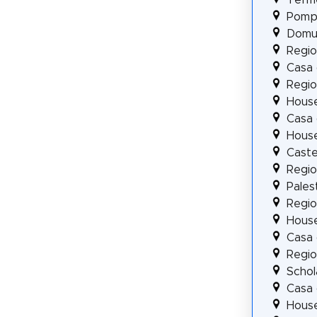
Pompe
Domus
Regio
Casa 
Regio
House
Casa 
House
Caste
Regio
Pales
Regio 
House
Casa 
Regio 
Scho
Casa 
House