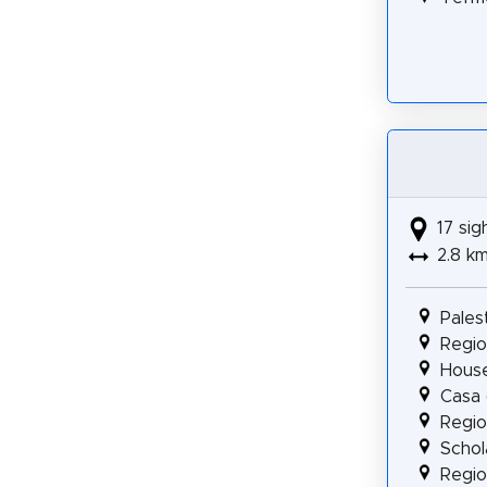
17 sig
2.8 k
Pales
Regio 
House
Casa 
Regio 
Scho
Regio