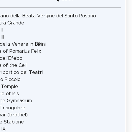
ario della Beata Vergine del Santo Rosario
tra Grande
II
III
della Venere in Bikini
 of Pomarius Felix
dell'Efebo
 of the Ceii
iportico dei Teatri
o Piccolo
c Temple
e of Isis
ite Gymnasium
Triangolare
ar (brothel)
e Stabiane
 IX