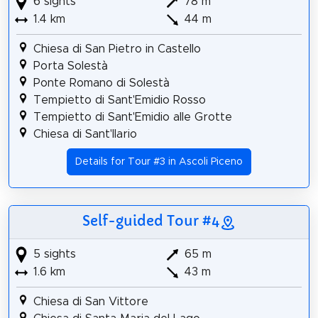
6 sights
78 m
1.4 km
44 m
Chiesa di San Pietro in Castello
Porta Solestà
Ponte Romano di Solestà
Tempietto di Sant'Emidio Rosso
Tempietto di Sant'Emidio alle Grotte
Chiesa di Sant'Ilario
Details for Tour #3 in Ascoli Piceno
Self-guided Tour #4
5 sights
65 m
1.6 km
43 m
Chiesa di San Vittore